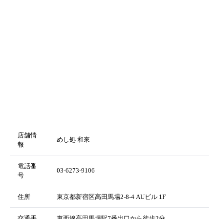
店舗情
めし処 和來
報
電話番
03-6273-9106
号
住所
東京都新宿区高田馬場2-8-4 AUビル 1F
交通手
東西線高田馬場駅7番出口から徒歩2分